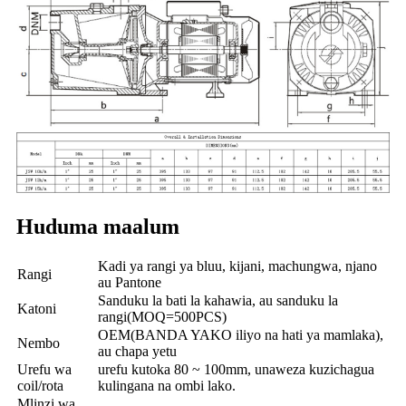
Huduma maalum
Kadi ya rangi ya bluu, kijani, machungwa, njano
Rangi
au Pantone
Sanduku la bati la kahawia, au sanduku la
Katoni
rangi(MOQ=500PCS)
OEM(BANDA YAKO iliyo na hati ya mamlaka),
Nembo
au chapa yetu
Urefu wa
urefu kutoka 80 ~ 100mm, unaweza kuzichagua
coil/rota
kulingana na ombi lako.
Mlinzi wa