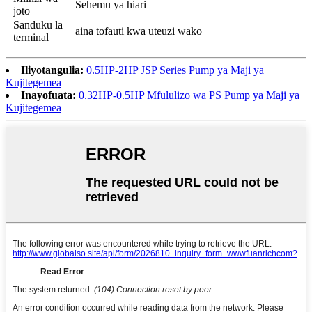
Sehemu ya hiari
joto
Sanduku la
aina tofauti kwa uteuzi wako
terminal
Iliyotangulia:
0.5HP-2HP JSP Series Pump ya Maji ya
Kujitegemea
Inayofuata:
0.32HP-0.5HP Mfululizo wa PS Pump ya Maji ya
Kujitegemea