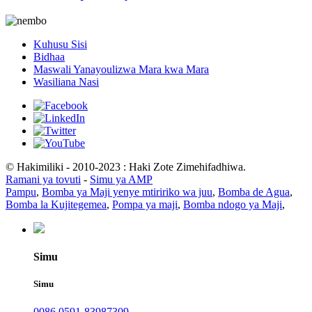
Kuhusu Sisi
Bidhaa
Maswali Yanayoulizwa Mara kwa Mara
Wasiliana Nasi
© Hakimiliki - 2010-2023 : Haki Zote Zimehifadhiwa.
Ramani ya tovuti
-
Simu ya AMP
Pampu
,
Bomba ya Maji yenye mtiririko wa juu
,
Bomba de Agua
,
Bomba la Kujitegemea
,
Pompa ya maji
,
Bomba ndogo ya Maji
,
Simu
Simu
0086 0591-83987309