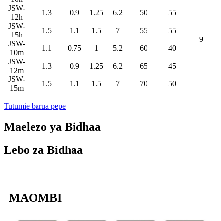
JSW-
1.3
0.9
1.25
6.2
50
55
12h
JSW-
1.5
1.1
1.5
7
55
55
15h
9
JSW-
1.1
0.75
1
5.2
60
40
10m
JSW-
1.3
0.9
1.25
6.2
65
45
12m
JSW-
1.5
1.1
1.5
7
70
50
15m
Tutumie barua pepe
Maelezo ya Bidhaa
Lebo za Bidhaa
MAOMBI