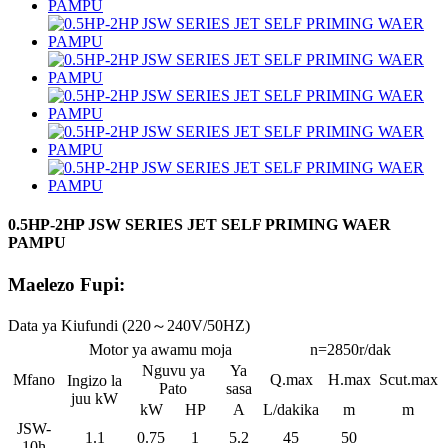
0.5HP-2HP JSW SERIES JET SELF PRIMING WAER
PAMPU
Maelezo Fupi:
Data ya Kiufundi (220～240V/50HZ)
Motor ya awamu moja
n=2850r/dak
Nguvu ya
Ya
Mfano
Q.max
H.max
Scut.max
Ingizo la
Pato
sasa
juu kW
kW
HP
A
L/dakika
m
m
JSW-
1.1
0.75
1
5.2
45
50
10h