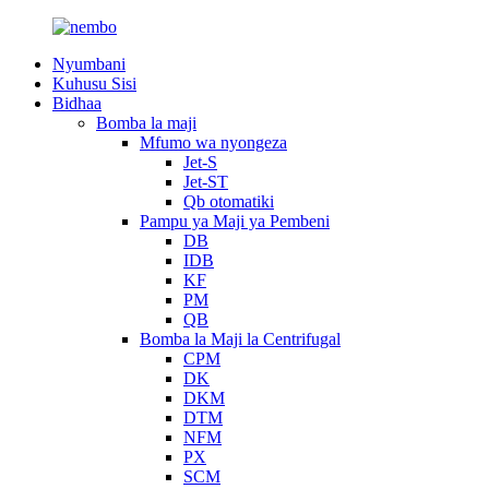
Nyumbani
Kuhusu Sisi
Bidhaa
Bomba la maji
Mfumo wa nyongeza
Jet-S
Jet-ST
Qb otomatiki
Pampu ya Maji ya Pembeni
DB
IDB
KF
PM
QB
Bomba la Maji la Centrifugal
CPM
DK
DKM
DTM
NFM
PX
SCM