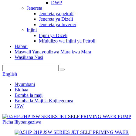
DWP
Jenereta
Jenereta ya petroli
Jenereta ya Dizeli
Jenereta ya Inverter
Injini
Injini ya Dizeli
Mfululizo wa Injini ya Petroli
Habari
Maswali Yanayoulizwa Mara kwa Mara
Wasiliana Nasi
English
Nyumbani
Bidhaa
Bomba la maji
Bomba la Maji la Kujitegemea
JSW