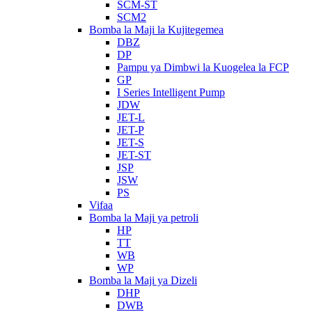
SCM-ST
SCM2
Bomba la Maji la Kujitegemea
DBZ
DP
Pampu ya Dimbwi la Kuogelea la FCP
GP
I Series Intelligent Pump
JDW
JET-L
JET-P
JET-S
JET-ST
JSP
JSW
PS
Vifaa
Bomba la Maji ya petroli
HP
TT
WB
WP
Bomba la Maji ya Dizeli
DHP
DWB