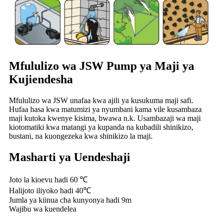
Mfululizo wa JSW Pump ya Maji ya
Kujiendesha
Mfululizo wa JSW unafaa kwa ajili ya kusukuma maji safi.
Hufaa hasa kwa matumizi ya nyumbani kama vile kusambaza
maji kutoka kwenye kisima, bwawa n.k. Usambazaji wa maji
kiotomatiki kwa matangi ya kupanda na kubadili shinikizo,
bustani, na kuongezeka kwa shinikizo la maji.
Masharti ya Uendeshaji
Joto la kioevu hadi 60 ℃
Halijoto iliyoko hadi 40℃
Jumla ya kiinua cha kunyonya hadi 9m
Wajibu wa kuendelea